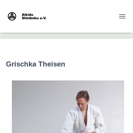
NAVI
Grischka Theisen